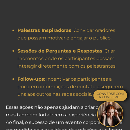
Palestras Inspiradoras
: Convidar oradores
que possam motivar e engajar o público.
Sessões de Perguntas e Respostas
: Criar
momentos onde os participantes possam
interagir diretamente com os palestrantes.
Follow-ups
: Incentivar os participantes a
trocarem informações de contato e seguirem
uns aos outros nas redes sociais.
CONVERSE COM
CONVERSE COM
A CONCIERGE
A CONCIERGE
Essas ações não apenas ajudam a criar conexões,
mas também fortalecem a experiência do evento.
Ao final, o sucesso de um evento corporativo pode
ser medido pela qualidade das relações que foram