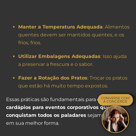
Manter a Temperatura Adequada
: Alimentos
quentes devem ser mantidos quentes, e os
frios, frios.
Utilizar Embalagens Adequadas
: Isso ajuda
a preservar a frescura e o sabor.
Fazer a Rotação dos Pratos
: Trocar os pratos
que estão há muito tempo expostos.
CONVERSE COM
CONVERSE COM
Essas práticas são fundamentais para que os
A CONCIERGE
A CONCIERGE
cardápios para eventos corporativos que
conquistam todos os paladares
sejam servidos
em sua melhor forma.